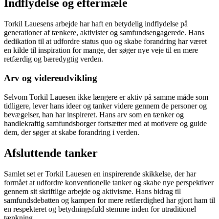
Indflydelse og eftermæle
Torkil Lauesens arbejde har haft en betydelig indflydelse på
generationer af tænkere, aktivister og samfundsengagerede. Hans
dedikation til at udfordre status quo og skabe forandring har været
en kilde til inspiration for mange, der søger nye veje til en mere
retfærdig og bæredygtig verden.
Arv og videreudvikling
Selvom Torkil Lauesen ikke længere er aktiv på samme måde som
tidligere, lever hans ideer og tanker videre gennem de personer og
bevægelser, han har inspireret. Hans arv som en tænker og
handlekraftig samfundsborger fortsætter med at motivere og guide
dem, der søger at skabe forandring i verden.
Afsluttende tanker
Samlet set er Torkil Lauesen en inspirerende skikkelse, der har
formået at udfordre konventionelle tanker og skabe nye perspektiver
gennem sit skriftlige arbejde og aktivisme. Hans bidrag til
samfundsdebatten og kampen for mere retfærdighed har gjort ham til
en respekteret og betydningsfuld stemme inden for utraditionel
tænkning.