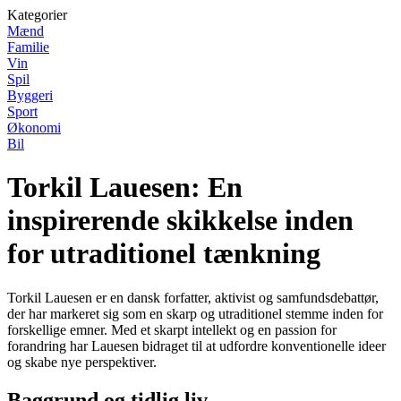
Kategorier
Mænd
Familie
Vin
Spil
Byggeri
Sport
Økonomi
Bil
Torkil Lauesen: En
inspirerende skikkelse inden
for utraditionel tænkning
Torkil Lauesen er en dansk forfatter, aktivist og samfundsdebattør,
der har markeret sig som en skarp og utraditionel stemme inden for
forskellige emner. Med et skarpt intellekt og en passion for
forandring har Lauesen bidraget til at udfordre konventionelle ideer
og skabe nye perspektiver.
Baggrund og tidlig liv