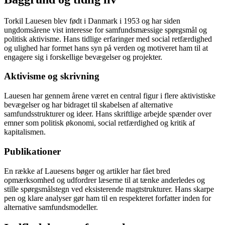
Torkil Lauesen blev født i Danmark i 1953 og har siden
ungdomsårene vist interesse for samfundsmæssige spørgsmål og
politisk aktivisme. Hans tidlige erfaringer med social retfærdighed
og ulighed har formet hans syn på verden og motiveret ham til at
engagere sig i forskellige bevægelser og projekter.
Aktivisme og skrivning
Lauesen har gennem årene været en central figur i flere aktivistiske
bevægelser og har bidraget til skabelsen af alternative
samfundsstrukturer og ideer. Hans skriftlige arbejde spænder over
emner som politisk økonomi, social retfærdighed og kritik af
kapitalismen.
Publikationer
En række af Lauesens bøger og artikler har fået bred
opmærksomhed og udfordrer læserne til at tænke anderledes og
stille spørgsmålstegn ved eksisterende magtstrukturer. Hans skarpe
pen og klare analyser gør ham til en respekteret forfatter inden for
alternative samfundsmodeller.