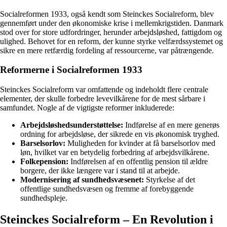
Socialreformen 1933, også kendt som Steinckes Socialreform, blev
gennemført under den økonomiske krise i mellemkrigstiden. Danmark
stod over for store udfordringer, herunder arbejdsløshed, fattigdom og
ulighed. Behovet for en reform, der kunne styrke velfærdssystemet og
sikre en mere retfærdig fordeling af ressourcerne, var påtrængende.
Reformerne i Socialreformen 1933
Steinckes Socialreform var omfattende og indeholdt flere centrale
elementer, der skulle forbedre levevilkårene for de mest sårbare i
samfundet. Nogle af de vigtigste reformer inkluderede:
Arbejdsløshedsunderstøttelse:
Indførelse af en mere generøs
ordning for arbejdsløse, der sikrede en vis økonomisk tryghed.
Barselsorlov:
Muligheden for kvinder at få barselsorlov med
løn, hvilket var en betydelig forbedring af arbejdsvilkårene.
Folkepension:
Indførelsen af en offentlig pension til ældre
borgere, der ikke længere var i stand til at arbejde.
Modernisering af sundhedsvæsenet:
Styrkelse af det
offentlige sundhedsvæsen og fremme af forebyggende
sundhedspleje.
Steinckes Socialreform – En Revolution i