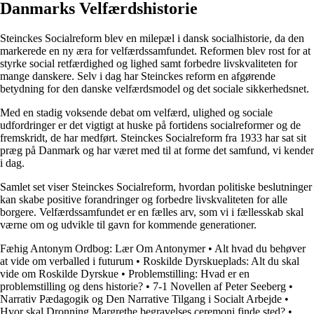
Danmarks Velfærdshistorie
Steinckes Socialreform blev en milepæl i dansk socialhistorie, da den
markerede en ny æra for velfærdssamfundet. Reformen blev rost for at
styrke social retfærdighed og lighed samt forbedre livskvaliteten for
mange danskere. Selv i dag har Steinckes reform en afgørende
betydning for den danske velfærdsmodel og det sociale sikkerhedsnet.
Med en stadig voksende debat om velfærd, ulighed og sociale
udfordringer er det vigtigt at huske på fortidens socialreformer og de
fremskridt, de har medført. Steinckes Socialreform fra 1933 har sat sit
præg på Danmark og har været med til at forme det samfund, vi kender
i dag.
Samlet set viser Steinckes Socialreform, hvordan politiske beslutninger
kan skabe positive forandringer og forbedre livskvaliteten for alle
borgere. Velfærdssamfundet er en fælles arv, som vi i fællesskab skal
værne om og udvikle til gavn for kommende generationer.
Fæhig Antonym Ordbog: Lær Om Antonymer
•
Alt hvad du behøver
at vide om verballed i futurum
•
Roskilde Dyrskueplads: Alt du skal
vide om Roskilde Dyrskue
•
Problemstilling: Hvad er en
problemstilling og dens historie?
•
7-1 Novellen af Peter Seeberg
•
Narrativ Pædagogik og Den Narrative Tilgang i Socialt Arbejde
•
Hvor skal Dronning Margrethe begravelses ceremoni finde sted?
•