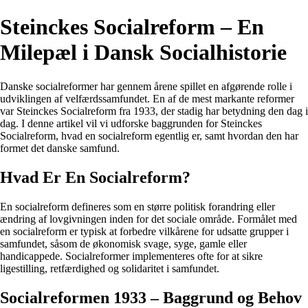
Steinckes Socialreform – En
Milepæl i Dansk Socialhistorie
Danske socialreformer har gennem årene spillet en afgørende rolle i
udviklingen af velfærdssamfundet. En af de mest markante reformer
var Steinckes Socialreform fra 1933, der stadig har betydning den dag i
dag. I denne artikel vil vi udforske baggrunden for Steinckes
Socialreform, hvad en socialreform egentlig er, samt hvordan den har
formet det danske samfund.
Hvad Er En Socialreform?
En socialreform defineres som en større politisk forandring eller
ændring af lovgivningen inden for det sociale område. Formålet med
en socialreform er typisk at forbedre vilkårene for udsatte grupper i
samfundet, såsom de økonomisk svage, syge, gamle eller
handicappede. Socialreformer implementeres ofte for at sikre
ligestilling, retfærdighed og solidaritet i samfundet.
Socialreformen 1933 – Baggrund og Behov