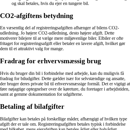
og skal betales, hvis du ejer en tungere bil.
CO2-afgiftens betydning
En væsentlig del af registreringsafgiften afhænger af bilens CO2-
udledning. Jo højere CO2-udledning, desto højere afgift. Dette
motiverer bilejere til at vælge mere miljøvenlige biler. Elbiler er ofte
fritaget for registreringsafgift eller betaler en lavere afgift, hvilket gør
dem til et attraktivt valg for mange.
Fradrag for erhvervsmæssig brug
Hvis du bruger din bil i forbindelse med arbejde, kan du muligvis få
fradrag for biludgifter. Dette gælder især for selvstændige og ansatte,
der bruger deres private bil til erhvervsmæssige formål. Det er vigtigt at
føre nøjagtige optegnelser over de køreture, du foretager i arbejdstiden,
samt at gemme dokumentation for udgifterne.
Betaling af bilafgifter
Bilafgifter kan betales på forskellige måder, afhængigt af hvilken type
afgift der er tale om. Registreringsafgiften betales typisk i forbindelse
med bilkøbet, mens ejerafgiften kan betales årligt eller halvårligt,