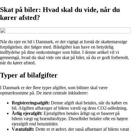
Skat på biler: Hvad skal du vide, når du
kører afsted?
Når du ejer en bil i Danmark, er det vigtigt at forstå de skattemæssige
forpligtelser, der følger med. Bilafgifter kan have en betydelig
indflydelse på dine omkostninger som bilist. I denne artikel vil vi
gennemgå, hvad du skal vide om skat på biler, så du er godt forberedt,
når du kører afsted.
Typer af bilafgifter
I Danmark er der flere typer afgifter, som bilister skal være
opmærksomme på. De mest centrale inkluderer:
Registreringsafgift:
Denne afgift skal betales, når du køber en
bil. Afgiften afhænger af bilens værdi og dens CO2-udledning.
Årlig ejerafgift:
Ejerafgiften betales årligt og er baseret på
bilens vægt og brændstoftype. Dieselbiler betaler ofte en højere
ejerafgift end benzinbiler.
Vægtafgift:
Dette er et gebyr, der også afhænger af bilens vægt