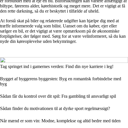
er forbundet med at eje en bil. Bilforsikringen kan variere afhængigt af
biltype, førerens alder, kørehistorik og meget mere. Det er vigtigt at få
den rette dækning, så du er beskyttet i tilfælde af uheld.
At forstå skat på biler og relaterede udgifter kan hjælpe dig med at
træffe informerede valg som bilist. Uanset om du køber, ejer eller
sælger en bil, er det vigtigt at være opmærksom på de økonomiske
forpligtelser, der følger med. Sørg for at være velinformeret, så du kan
nyde din køreoplevelse uden bekymringer.
Tag springet ind i gamernes verden: Find din nye karriere i leg!
Bygget af byggerens byggesten: Byg en romantisk forbindelse med
byg
Sådan får du kontrol over dit spil: Fra gambling til ansvarligt spil
Sådan finder du motivationen til at dyrke sport regelmæssigt?
Når mænd er som vin: Modne, komplekse og altid bedre med tiden