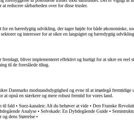
orebyggelse af potentielle trusler mod samfundet. Det er vigtigt at ide
 at reducere sårbarheden over for disse trusler.
t for en bæredygtig udvikling, der tager højde for både økonomiske, s
 sektorer og interesser for at sikre en langsigtet og bæredygtig udvikling
remlagt, bliver implementeret effektivt og hurtigt for at sikre en reel
g til de foreslåede tiltag.
ikre Danmarks modstandsdygtighed og evne til at imødegå fremtidige ud
for at opnå en stærkere og mere robust fremtid for vores land.
til fald
•
Suez-kanalen: Alt du behøver at vide
•
Den Franske Revolut
ybdegående Analyse
•
Selvskade: En Dybdegående Guide
•
Semistrukt
og dens Størrelse
•