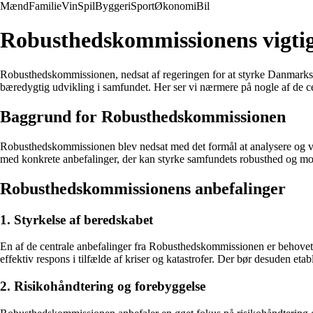
Mænd
Familie
Vin
Spil
Byggeri
Sport
Økonomi
Bil
Robusthedskommissionens vigtige
Robusthedskommissionen, nedsat af regeringen for at styrke Danmarks m
bæredygtig udvikling i samfundet. Her ser vi nærmere på nogle af de 
Baggrund for Robusthedskommissionen
Robusthedskommissionen blev nedsat med det formål at analysere og 
med konkrete anbefalinger, der kan styrke samfundets robusthed og mo
Robusthedskommissionens anbefalinger
1. Styrkelse af beredskabet
En af de centrale anbefalinger fra Robusthedskommissionen er behovet 
effektiv respons i tilfælde af kriser og katastrofer. Der bør desuden et
2. Risikohåndtering og forebyggelse