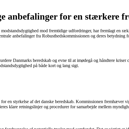
 anbefalinger for en stærkere f
odstandsdygtighed mod fremtidige udfordringer, har fremlagt en række 
centrale anbefalinger fra Robusthedskommissionen og deres betydning f
vurdere Danmarks beredskab og evne til at imødegå og håndtere krise
dstandsdygtighed på både kort og lang sigt.
for en styrkelse af det danske beredskab. Kommissionen fremhæver vigti
ableres klare retningslinjer og procedurer for samarbejde mellem myndighe