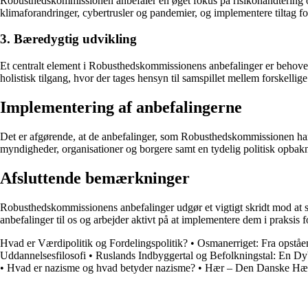
Robusthedskommissionen anbefaler en øget fokus på risikohåndtering og f
klimaforandringer, cybertrusler og pandemier, og implementere tiltag for
3. Bæredygtig udvikling
Et centralt element i Robusthedskommissionens anbefalinger er behove
holistisk tilgang, hvor der tages hensyn til samspillet mellem forskellige
Implementering af anbefalingerne
Det er afgørende, at de anbefalinger, som Robusthedskommissionen har f
myndigheder, organisationer og borgere samt en tydelig politisk opbaknin
Afsluttende bemærkninger
Robusthedskommissionens anbefalinger udgør et vigtigt skridt mod at s
anbefalinger til os og arbejder aktivt på at implementere dem i praksis 
Hvad er Værdipolitik og Fordelingspolitik?
•
Osmanerriget: Fra opståen 
Uddannelsesfilosofi
•
Ruslands Indbyggertal og Befolkningstal: En D
•
Hvad er nazisme og hvad betyder nazisme?
•
Hær – Den Danske Hær 