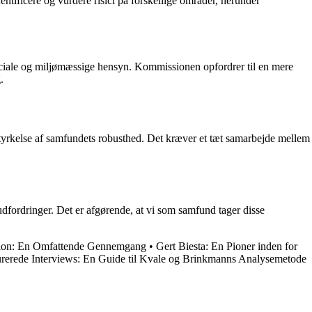
ntificere og vurdere risici på forskellige områder, herunder
ociale og miljømæssige hensyn. Kommissionen opfordrer til en mere
.
 styrkelse af samfundets robusthed. Det kræver et tæt samarbejde mellem
fordringer. Det er afgørende, at vi som samfund tager disse
ion: En Omfattende Gennemgang
•
Gert Biesta: En Pioner inden for
urerede Interviews: En Guide til Kvale og Brinkmanns Analysemetode