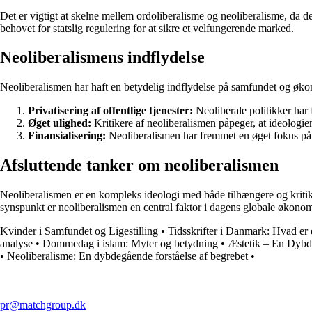
Det er vigtigt at skelne mellem ordoliberalisme og neoliberalisme, da 
behovet for statslig regulering for at sikre et velfungerende marked.
Neoliberalismens indflydelse
Neoliberalismen har haft en betydelig indflydelse på samfundet og økon
Privatisering af offentlige tjenester:
Neoliberale politikker har 
Øget ulighed:
Kritikere af neoliberalismen påpeger, at ideologie
Finansialisering:
Neoliberalismen har fremmet en øget fokus på f
Afsluttende tanker om neoliberalismen
Neoliberalismen er en kompleks ideologi med både tilhængere og kritikere
synspunkt er neoliberalismen en central faktor i dagens globale økonomi
Kvinder i Samfundet og Ligestilling
•
Tidsskrifter i Danmark: Hvad er en
analyse
•
Dommedag i islam: Myter og betydning
•
Æstetik – En Dybd
•
Neoliberalisme: En dybdegående forståelse af begrebet
•
pr@matchgroup.dk