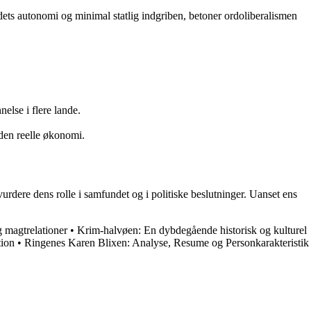
dets autonomi og minimal statlig indgriben, betoner ordoliberalismen
else i flere lande.
 den reelle økonomi.
urdere dens rolle i samfundet og i politiske beslutninger. Uanset ens
 magtrelationer
•
Krim-halvøen: En dybdegående historisk og kulturel
ion
•
Ringenes Karen Blixen: Analyse, Resume og Personkarakteristik