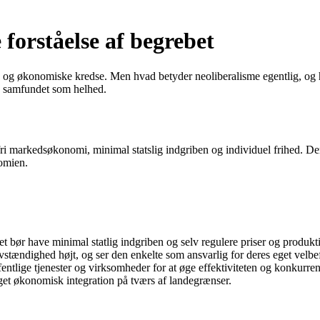
forståelse af begrebet
ske og økonomiske kredse. Men hvad betyder neoliberalisme egentlig, og 
på samfundet som helhed.
fri markedsøkonomi, minimal statslig indgriben og individuel frihed. D
nomien.
 bør have minimal statlig indgriben og selv regulere priser og produkt
vstændighed højt, og ser den enkelte som ansvarlig for deres eget velbe
fentlige tjenester og virksomheder for at øge effektiviteten og konkurre
get økonomisk integration på tværs af landegrænser.