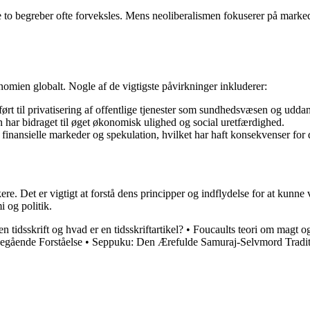
de to begreber ofte forveksles. Mens neoliberalismen fokuserer på marke
omien globalt. Nogle af de vigtigste påvirkninger inkluderer:
ført til privatisering af offentlige tjenester som sundhedsvæsen og uddann
n har bidraget til øget økonomisk ulighed og social uretfærdighed.
inansielle markeder og spekulation, hvilket har haft konsekvenser for
. Det er vigtigt at forstå dens principper og indflydelse for at kunne v
 og politik.
 tidsskrift og hvad er en tidsskriftartikel?
•
Foucaults teori om magt og
egående Forståelse
•
Seppuku: Den Ærefulde Samuraj-Selvmord Tradit