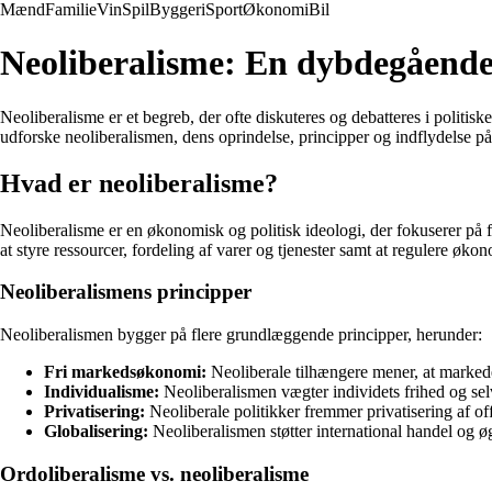
Mænd
Familie
Vin
Spil
Byggeri
Sport
Økonomi
Bil
Neoliberalisme: En dybdegående 
Neoliberalisme er et begreb, der ofte diskuteres og debatteres i politi
udforske neoliberalismen, dens oprindelse, principper og indflydelse 
Hvad er neoliberalisme?
Neoliberalisme er en økonomisk og politisk ideologi, der fokuserer på 
at styre ressourcer, fordeling af varer og tjenester samt at regulere øko
Neoliberalismens principper
Neoliberalismen bygger på flere grundlæggende principper, herunder:
Fri markedsøkonomi:
Neoliberale tilhængere mener, at markedet
Individualisme:
Neoliberalismen vægter individets frihed og sel
Privatisering:
Neoliberale politikker fremmer privatisering af of
Globalisering:
Neoliberalismen støtter international handel og ø
Ordoliberalisme vs. neoliberalisme