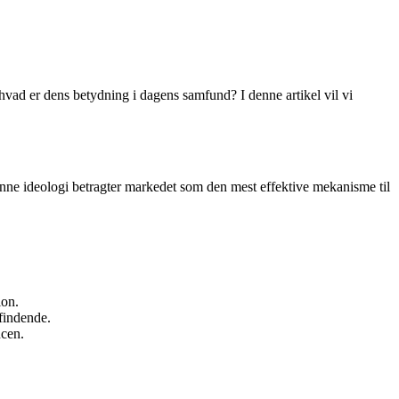
hvad er dens betydning i dagens samfund? I denne artikel vil vi
enne ideologi betragter markedet som den mest effektive mekanisme til
ion.
findende.
ncen.