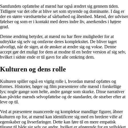
Samfundets opfattelse af mænd har også ændret sig gennem tiden.
Tidligere var det ofte at blive set som styrende og dominante. I dag er
der en større værdsættelse af sårbarhed og åbenhed. Mænd, der udviser
følelser og som er i kontakt med deres indre liv, anerkendes i højere
grad.
Denne ændring betyder, at mænd nu har flere muligheder for at
udtrykke sig selv og omfavne deres kompleksitet. De bliver taget
alvorligt, når de siger, at de ønsker at ændre sig og vokse. Denne
accept gør det muligt for dem at modne til en bedre version af sig selv,
hvilket i sidste ende er til gavn for alle omkring dem.
Kulturen og dens rolle
Kulturen spiller også en vigtig rolle i, hvordan mænd opfattes og
formes. Historier, bøger og film præsenterer ofte mænd i forskellige
lys; nogle gange som helte, andre gange som skurke. Disse narrativer
kan påvirke mænds selvopfattelse og de standarder, de stræber efter at
leve op til.
Ved at præsentere nuancerede og komplekse mandlige figurer, åbner
kulturen op for, at mænd kan identificere sig med en bredere vifte af
egenskaber og livserfaringer. Dette kan føre til en mere empatisk
tilgang til både sig selv og andre, hvilket er afgørende for en vellykket