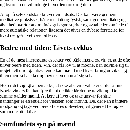
og hvordan de vil bidrage til verden omkring dem.
At opnå selvkendskab kræver en indsats. Det kan være gennem
meditative praksisser, både mentalt og fysisk, samt gennem dialog og
åbenhed overfor andre. Indsigt i egne styrker og svagheder kan lede til
mere autentiske relationer, ligesom det giver en dybere forståelse for,
hvad der gør livet værd at leve.
Bedre med tiden: Livets cyklus
En af de mest interessante aspekter ved både mænd og vin er, at de ofte
bliver bedre med tiden. Vin, der får lov til at modne, kan udvikle sig til
noget helt utrolig. Tilsvarende kan mænd med livserfaring udvikle sig
til en mere selvsikker og bevidst version af sig selv.
Her er det vigtigt at bemærke, at ikke alle vinkvaliteter er de samme.
Nogle vinters fejl kan føre til, at de ikke får denne udvikling. Det
samme gælder mænd. At lære af livet og tage ansvar for sine
handlinger er essentielt for væksten som individ. De, der kan håndtere
modgang og tage ved lære af deres oplevelser, vil generelt betragtes
som mere attraktive.
Samfundets syn på mænd