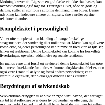
Modning kræver tid. Ligesom en god flaske vin ikke skal hastes, kan
mænds udvikling også tage tid. Erfaringer i livet, både de gode og
dårlige, spiller en stor rolle i at forme den mand, man bliver. Denne
udvikling kan indebære at lære om sig selv, sine værdier og sine
relationer til andre.
Kompleksitet i personlighed
Vin er ofte komplekst – en blanding af mange forskellige
smagsnuancer, der samler sig til et unikt resultat. Mænd kan også være
komplekse, og deres personlighed kan rumme en bred vifte af følelser,
tanker og reaktioner. Denne kompleksitet kan komme fra forskellige
livserfaringer, opvækst, uddannelse og sociale relationer.
En mands evne til at forstå og navigere i denne kompleksitet kan gøre
ham mere tiltrækkende for andre. At kunne udtrykke sine følelser, men
også være i stand til at lytte og forstå andres perspektiver, er en
værdifuld egenskab, der blotlægger dybden i hans karakter.
Betydningen af selvkendskab
Selvkendskab er nøglen til at blive en “god vin”. Mænd, der har taget
sig tid til at reflektere over deres liv og værdier, er ofte dem, der
modnes bedst. De ved, hvad de vil have, hvad der gør dem lykkelige,