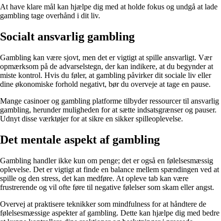
At have klare mål kan hjælpe dig med at holde fokus og undgå at lade
gambling tage overhånd i dit liv.
Socialt ansvarlig gambling
Gambling kan være sjovt, men det er vigtigt at spille ansvarligt. Vær
opmærksom på de advarselstegn, der kan indikere, at du begynder at
miste kontrol. Hvis du føler, at gambling påvirker dit sociale liv eller
dine økonomiske forhold negativt, bør du overveje at tage en pause.
Mange casinoer og gambling platforme tilbyder ressourcer til ansvarlig
gambling, herunder muligheden for at sætte indsatsgrænser og pauser.
Udnyt disse værktøjer for at sikre en sikker spilleoplevelse.
Det mentale aspekt af gambling
Gambling handler ikke kun om penge; det er også en følelsesmæssig
oplevelse. Det er vigtigt at finde en balance mellem spændingen ved at
spille og den stress, det kan medføre. At opleve tab kan være
frustrerende og vil ofte føre til negative følelser som skam eller angst.
Overvej at praktisere teknikker som mindfulness for at håndtere de
følelsesmæssige aspekter af gambling. Dette kan hjælpe dig med bedre