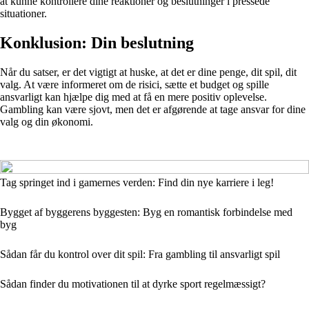
at kunne kontrollere dine reaktioner og beslutninger i pressede
situationer.
Konklusion: Din beslutning
Når du satser, er det vigtigt at huske, at det er dine penge, dit spil, dit
valg. At være informeret om de risici, sætte et budget og spille
ansvarligt kan hjælpe dig med at få en mere positiv oplevelse.
Gambling kan være sjovt, men det er afgørende at tage ansvar for dine
valg og din økonomi.
Tag springet ind i gamernes verden: Find din nye karriere i leg!
Bygget af byggerens byggesten: Byg en romantisk forbindelse med
byg
Sådan får du kontrol over dit spil: Fra gambling til ansvarligt spil
Sådan finder du motivationen til at dyrke sport regelmæssigt?