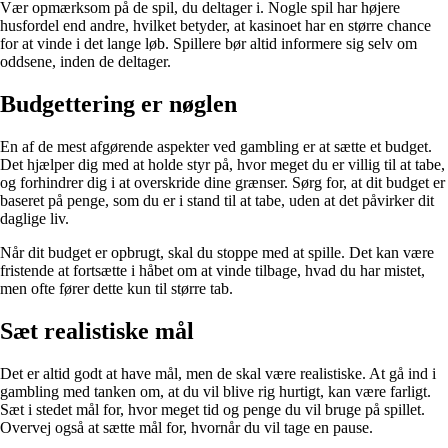
Vær opmærksom på de spil, du deltager i. Nogle spil har højere
husfordel end andre, hvilket betyder, at kasinoet har en større chance
for at vinde i det lange løb. Spillere bør altid informere sig selv om
oddsene, inden de deltager.
Budgettering er nøglen
En af de mest afgørende aspekter ved gambling er at sætte et budget.
Det hjælper dig med at holde styr på, hvor meget du er villig til at tabe,
og forhindrer dig i at overskride dine grænser. Sørg for, at dit budget er
baseret på penge, som du er i stand til at tabe, uden at det påvirker dit
daglige liv.
Når dit budget er opbrugt, skal du stoppe med at spille. Det kan være
fristende at fortsætte i håbet om at vinde tilbage, hvad du har mistet,
men ofte fører dette kun til større tab.
Sæt realistiske mål
Det er altid godt at have mål, men de skal være realistiske. At gå ind i
gambling med tanken om, at du vil blive rig hurtigt, kan være farligt.
Sæt i stedet mål for, hvor meget tid og penge du vil bruge på spillet.
Overvej også at sætte mål for, hvornår du vil tage en pause.