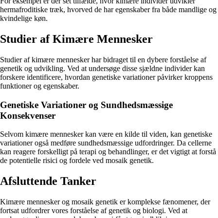
For eksempel er der set tilfælde, hvor kimære individer udvikler
hermafroditiske træk, hvorved de har egenskaber fra både mandlige og
kvindelige køn.
Studier af Kimære Mennesker
Studier af kimære mennesker har bidraget til en dybere forståelse af
genetik og udvikling. Ved at undersøge disse sjældne individer kan
forskere identificere, hvordan genetiske variationer påvirker kroppens
funktioner og egenskaber.
Genetiske Variationer og Sundhedsmæssige
Konsekvenser
Selvom kimære mennesker kan være en kilde til viden, kan genetiske
variationer også medføre sundhedsmæssige udfordringer. Da cellerne
kan reagere forskelligt på terapi og behandlinger, er det vigtigt at forstå
de potentielle risici og fordele ved mosaik genetik.
Afsluttende Tanker
Kimære mennesker og mosaik genetik er komplekse fænomener, der
fortsat udfordrer vores forståelse af genetik og biologi. Ved at