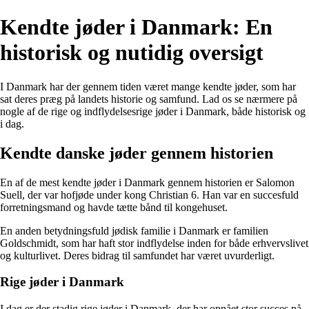
Kendte jøder i Danmark: En
historisk og nutidig oversigt
I Danmark har der gennem tiden været mange kendte jøder, som har
sat deres præg på landets historie og samfund. Lad os se nærmere på
nogle af de rige og indflydelsesrige jøder i Danmark, både historisk og
i dag.
Kendte danske jøder gennem historien
En af de mest kendte jøder i Danmark gennem historien er Salomon
Suell, der var hofjøde under kong Christian 6. Han var en succesfuld
forretningsmand og havde tætte bånd til kongehuset.
En anden betydningsfuld jødisk familie i Danmark er familien
Goldschmidt, som har haft stor indflydelse inden for både erhvervslivet
og kulturlivet. Deres bidrag til samfundet har været uvurderligt.
Rige jøder i Danmark
I dag er der stadig rige jøder i Danmark, der har opnået stor succes på