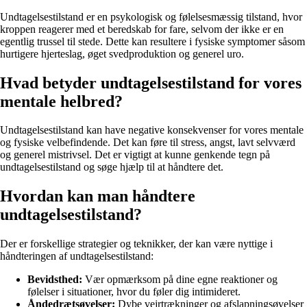
Undtagelsestilstand er en psykologisk og følelsesmæssig tilstand, hvor
kroppen reagerer med et beredskab for fare, selvom der ikke er en
egentlig trussel til stede. Dette kan resultere i fysiske symptomer såsom
hurtigere hjerteslag, øget svedproduktion og generel uro.
Hvad betyder undtagelsestilstand for vores
mentale helbred?
Undtagelsestilstand kan have negative konsekvenser for vores mentale
og fysiske velbefindende. Det kan føre til stress, angst, lavt selvværd
og generel mistrivsel. Det er vigtigt at kunne genkende tegn på
undtagelsestilstand og søge hjælp til at håndtere det.
Hvordan kan man håndtere
undtagelsestilstand?
Der er forskellige strategier og teknikker, der kan være nyttige i
håndteringen af undtagelsestilstand:
Bevidsthed:
Vær opmærksom på dine egne reaktioner og
følelser i situationer, hvor du føler dig intimideret.
Åndedrætsøvelser:
Dybe vejrtrækninger og afslapningsøvelser