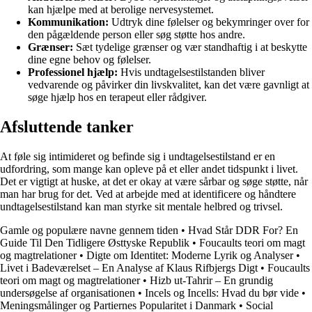
kan hjælpe med at berolige nervesystemet.
Kommunikation:
Udtryk dine følelser og bekymringer over for
den pågældende person eller søg støtte hos andre.
Grænser:
Sæt tydelige grænser og vær standhaftig i at beskytte
dine egne behov og følelser.
Professionel hjælp:
Hvis undtagelsestilstanden bliver
vedvarende og påvirker din livskvalitet, kan det være gavnligt at
søge hjælp hos en terapeut eller rådgiver.
Afsluttende tanker
At føle sig intimideret og befinde sig i undtagelsestilstand er en
udfordring, som mange kan opleve på et eller andet tidspunkt i livet.
Det er vigtigt at huske, at det er okay at være sårbar og søge støtte, når
man har brug for det. Ved at arbejde med at identificere og håndtere
undtagelsestilstand kan man styrke sit mentale helbred og trivsel.
Gamle og populære navne gennem tiden
•
Hvad Står DDR For? En
Guide Til Den Tidligere Østtyske Republik
•
Foucaults teori om magt
og magtrelationer
•
Digte om Identitet: Moderne Lyrik og Analyser
•
Livet i Badeværelset – En Analyse af Klaus Rifbjergs Digt
•
Foucaults
teori om magt og magtrelationer
•
Hizb ut-Tahrir – En grundig
undersøgelse af organisationen
•
Incels og Incells: Hvad du bør vide
•
Meningsmålinger og Partiernes Popularitet i Danmark
•
Social