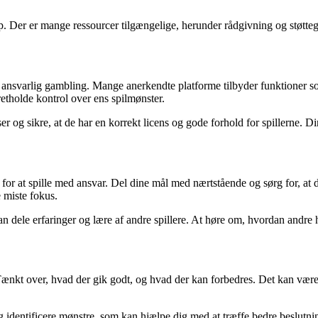
p. Der er mange ressourcer tilgængelige, herunder rådgivning og støtteg
terer ansvarlig gambling. Mange anerkendte platforme tilbyder funktioner 
retholde kontrol over ens spilmønster.
lser og sikre, at de har en korrekt licens og gode forhold for spillerne. D
or at spille med ansvar. Del dine mål med nærtstående og sørg for, at de
 miste fokus.
kan dele erfaringer og lære af andre spillere. At høre om, hvordan andre 
 Tænkt over, hvad der gik godt, og hvad der kan forbedres. Det kan være n
g identificere mønstre, som kan hjælpe dig med at træffe bedre beslutn