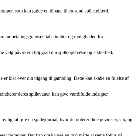
rupper, som kan guide en tilbage til en sund spilleadfærd.
som indbetalingsgrænser, tabslimitter og muligheden for
ine valg påvirker i høj grad din spilleoplevelse og sikkerhed.
 er klar over din tilgang til gambling. Dette kan skabe en følelse af
håndterer deres spillevaner, kan give værdifulde indsigter.
yttigt at føre en spillejournal, hvor du noterer dine gevinster, tab, og
inger fremover. Det kan også være en god måde at sætte fokus på,