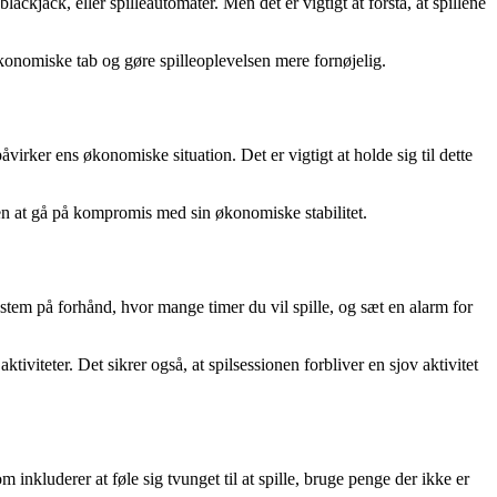
kjack, eller spilleautomater. Men det er vigtigt at forstå, at spillene
konomiske tab og gøre spilleoplevelsen mere fornøjelig.
virker ens økonomiske situation. Det er vigtigt at holde sig til dette
en at gå på kompromis med sin økonomiske stabilitet.
Bestem på forhånd, hvor mange timer du vil spille, og sæt en alarm for
tiviteter. Det sikrer også, at spilsessionen forbliver en sjov aktivitet
nkluderer at føle sig tvunget til at spille, bruge penge der ikke er