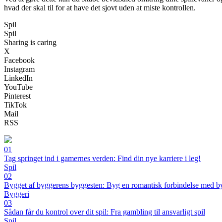
hvad der skal til for at have det sjovt uden at miste kontrollen.
Spil
Spil
Sharing is caring
X
Facebook
Instagram
LinkedIn
YouTube
Pinterest
TikTok
Mail
RSS
01
Tag springet ind i gamernes verden: Find din nye karriere i leg!
Spil
02
Bygget af byggerens byggesten: Byg en romantisk forbindelse med b
Byggeri
03
Sådan får du kontrol over dit spil: Fra gambling til ansvarligt spil
Spil