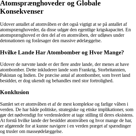
Atomsprænghoveder og Globale
Konsekvenser
Udover antallet af atomvåben er det også vigtigt at se på antallet af
atomsprænghoveder, da disse udgør den egentlige krigskapacitet. En
atomsprænghoved er den del af en atomvåben, der udløses under
detonationen og forårsager den massive ødelæggelse.
Hvilke Lande Har Atombomber og Hvor Mange?
Udover de nævnte lande er der flere andre lande, der menes at have
atombomber. Dette inkluderer lande som Frankrig, Storbritannien,
Pakistan og Indien. De præcise antal af atombomber, som hvert land
besidder, er dog ukendt og behandles med stor fortrolighed.
Konklusion
Samlet set er atomvåben et af de mest komplekse og farlige våben i
verden. De har både politiske, strategiske og etiske implikationer, som
gør det nødvendigt for verdensledere at tage stilling til deres eksistens.
At forstå hvilke lande der besidder atomvåben og hvor mange de har,
er afgørende for at kunne navigere i en verden præget af spændinger
og trusler om masseødelæggelse.