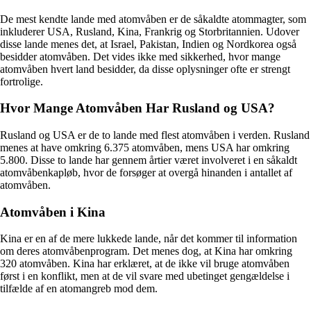
De mest kendte lande med atomvåben er de såkaldte atommagter, som
inkluderer USA, Rusland, Kina, Frankrig og Storbritannien. Udover
disse lande menes det, at Israel, Pakistan, Indien og Nordkorea også
besidder atomvåben. Det vides ikke med sikkerhed, hvor mange
atomvåben hvert land besidder, da disse oplysninger ofte er strengt
fortrolige.
Hvor Mange Atomvåben Har Rusland og USA?
Rusland og USA er de to lande med flest atomvåben i verden. Rusland
menes at have omkring 6.375 atomvåben, mens USA har omkring
5.800. Disse to lande har gennem årtier været involveret i en såkaldt
atomvåbenkapløb, hvor de forsøger at overgå hinanden i antallet af
atomvåben.
Atomvåben i Kina
Kina er en af de mere lukkede lande, når det kommer til information
om deres atomvåbenprogram. Det menes dog, at Kina har omkring
320 atomvåben. Kina har erklæret, at de ikke vil bruge atomvåben
først i en konflikt, men at de vil svare med ubetinget gengældelse i
tilfælde af en atomangreb mod dem.