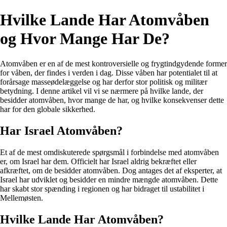
Hvilke Lande Har Atomvåben
og Hvor Mange Har De?
Atomvåben er en af de mest kontroversielle og frygtindgydende former
for våben, der findes i verden i dag. Disse våben har potentialet til at
forårsage masseødelæggelse og har derfor stor politisk og militær
betydning. I denne artikel vil vi se nærmere på hvilke lande, der
besidder atomvåben, hvor mange de har, og hvilke konsekvenser dette
har for den globale sikkerhed.
Har Israel Atomvåben?
Et af de mest omdiskuterede spørgsmål i forbindelse med atomvåben
er, om Israel har dem. Officielt har Israel aldrig bekræftet eller
afkræftet, om de besidder atomvåben. Dog antages det af eksperter, at
Israel har udviklet og besidder en mindre mængde atomvåben. Dette
har skabt stor spænding i regionen og har bidraget til ustabilitet i
Mellemøsten.
Hvilke Lande Har Atomvåben?