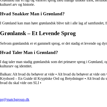
Grønland har et rigt og varieret sprog med mange unikke træk, herund
kulturel arv og historie.
Hvad Snakker Man i Grønland?
I Grønland kan man høre grønlandsk blive talt i alle lag af samfundet, 
Grønlansk – Et Levende Sprog
Selvom grønlandsk er et gammelt sprog, er det stadig et levende og dyna
Hvad Taler Man i Grønland?
I dag taler man stadig grønlandsk som det primære sprog i Grønland, og
kulturarv og identitet.
Balkan: Alt hvad du behøver at vide
•
Alt hvad du behøver at vide om 
Krydsord – En Guide til Kryptiske Ord og Betydninger
•
Alt hvad du 
hvad du skal vide om SLI
•
pr@matchgroup.dk