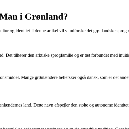
 Man i Grønland?
kultur og identitet. I denne artikel vil vi udforske det grønlandske spro
and. Det tilhører den arktiske sprogfamilie og er tæt forbundet med inui
smiddel. Mange grønlændere behersker også dansk, som er det andet offi
rønlændernes land. Dette navn afspejler den stolte og autonome identit