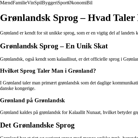
Mænd
Familie
Vin
Spil
Byggeri
Sport
Økonomi
Bil
Grønlandsk Sprog – Hvad Taler
Grønland er kendt for sit unikke sprog, som er en vigtig del af landets 
Grønlandsk Sprog – En Unik Skat
Grønlandsk, også kendt som kalaallisut, er det officielle sprog i Grønl
Hvilket Sprog Taler Man i Grønland?
I Grønland taler man primært grønlandsk som det daglige kommunikation
danske kongerige.
Grønland på Grønlandsk
Grønland kaldes på grønlandsk for Kalaallit Nunaat, hvilket betyder g
Det Grønlandske Sprog