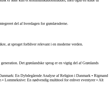
ndsk er ikke kun et kommunikationsmiddel, men også en kilde til
integreret del af hverdagen for grønlænderne.
kre, at sproget forbliver relevant i en moderne verden.
 generation. Det grønlandske sprog er en vigtig del af Grønlands
 Danmark: En Dybdegående Analyse af Religion i Danmark
•
Rigmand
m
•
Lommeknive: En nødvendig multitool for enhver eventyrer
•
Alt