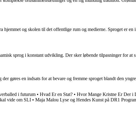
er komplekse ordsammensætninger og en rig mundtlig tradition. Grønla
fra hjemmet og skolen til det offentlige rum og medierne. Sproget er en 
misk sprog i konstant udvikling. Der sker løbende tilpasninger for at si
 der gøres en indsats for at bevare og fremme sproget blandt den yngre
verballed i futurum
•
Hvad Er en Stat?
•
Hvor Mange Kristne Er Der i
skal vide om SLI
•
Maja Malou Lyse og Hendes Kunst på DR1 Progra