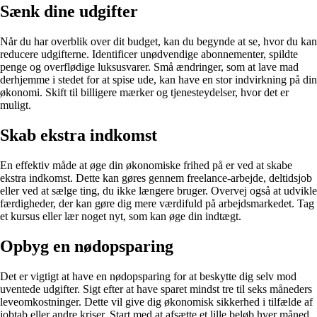
Sænk dine udgifter
Når du har overblik over dit budget, kan du begynde at se, hvor du kan
reducere udgifterne. Identificer unødvendige abonnementer, spildte
penge og overflødige luksusvarer. Små ændringer, som at lave mad
derhjemme i stedet for at spise ude, kan have en stor indvirkning på din
økonomi. Skift til billigere mærker og tjenesteydelser, hvor det er
muligt.
Skab ekstra indkomst
En effektiv måde at øge din økonomiske frihed på er ved at skabe
ekstra indkomst. Dette kan gøres gennem freelance-arbejde, deltidsjob
eller ved at sælge ting, du ikke længere bruger. Overvej også at udvikle
færdigheder, der kan gøre dig mere værdifuld på arbejdsmarkedet. Tag
et kursus eller lær noget nyt, som kan øge din indtægt.
Opbyg en nødopsparing
Det er vigtigt at have en nødopsparing for at beskytte dig selv mod
uventede udgifter. Sigt efter at have sparet mindst tre til seks måneders
leveomkostninger. Dette vil give dig økonomisk sikkerhed i tilfælde af
jobtab eller andre kriser. Start med at afsætte et lille beløb hver måned,