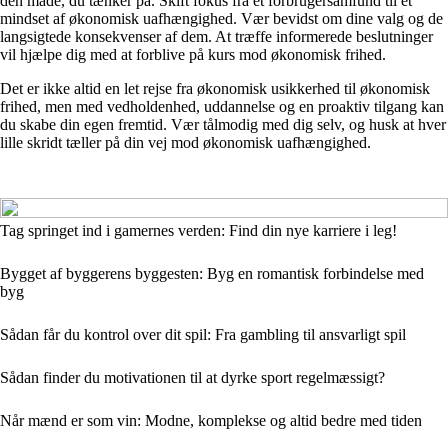
den måde, du tænker på. Skift fokus fra et forbrugersamfund til et
mindset af økonomisk uafhængighed. Vær bevidst om dine valg og de
langsigtede konsekvenser af dem. At træffe informerede beslutninger
vil hjælpe dig med at forblive på kurs mod økonomisk frihed.
Det er ikke altid en let rejse fra økonomisk usikkerhed til økonomisk
frihed, men med vedholdenhed, uddannelse og en proaktiv tilgang kan
du skabe din egen fremtid. Vær tålmodig med dig selv, og husk at hver
lille skridt tæller på din vej mod økonomisk uafhængighed.
Tag springet ind i gamernes verden: Find din nye karriere i leg!
Bygget af byggerens byggesten: Byg en romantisk forbindelse med
byg
Sådan får du kontrol over dit spil: Fra gambling til ansvarligt spil
Sådan finder du motivationen til at dyrke sport regelmæssigt?
Når mænd er som vin: Modne, komplekse og altid bedre med tiden