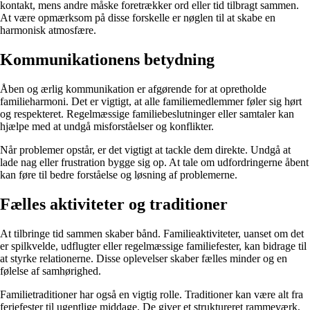
kontakt, mens andre måske foretrækker ord eller tid tilbragt sammen.
At være opmærksom på disse forskelle er nøglen til at skabe en
harmonisk atmosfære.
Kommunikationens betydning
Åben og ærlig kommunikation er afgørende for at opretholde
familieharmoni. Det er vigtigt, at alle familiemedlemmer føler sig hørt
og respekteret. Regelmæssige familiebeslutninger eller samtaler kan
hjælpe med at undgå misforståelser og konflikter.
Når problemer opstår, er det vigtigt at tackle dem direkte. Undgå at
lade nag eller frustration bygge sig op. At tale om udfordringerne åbent
kan føre til bedre forståelse og løsning af problemerne.
Fælles aktiviteter og traditioner
At tilbringe tid sammen skaber bånd. Familieaktiviteter, uanset om det
er spilkvelde, udflugter eller regelmæssige familiefester, kan bidrage til
at styrke relationerne. Disse oplevelser skaber fælles minder og en
følelse af samhørighed.
Familietraditioner har også en vigtig rolle. Traditioner kan være alt fra
feriefester til ugentlige middage. De giver et struktureret rammeværk,