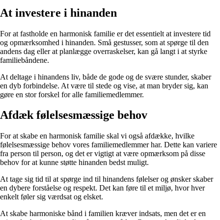
At investere i hinanden
For at fastholde en harmonisk familie er det essentielt at investere tid
og opmærksomhed i hinanden. Små gestusser, som at spørge til den
andens dag eller at planlægge overraskelser, kan gå langt i at styrke
familiebåndene.
At deltage i hinandens liv, både de gode og de svære stunder, skaber
en dyb forbindelse. At være til stede og vise, at man bryder sig, kan
gøre en stor forskel for alle familiemedlemmer.
Afdæk følelsesmæssige behov
For at skabe en harmonisk familie skal vi også afdække, hvilke
følelsesmæssige behov vores familiemedlemmer har. Dette kan variere
fra person til person, og det er vigtigt at være opmærksom på disse
behov for at kunne støtte hinanden bedst muligt.
At tage sig tid til at spørge ind til hinandens følelser og ønsker skaber
en dybere forståelse og respekt. Det kan føre til et miljø, hvor hver
enkelt føler sig værdsat og elsket.
At skabe harmoniske bånd i familien kræver indsats, men det er en