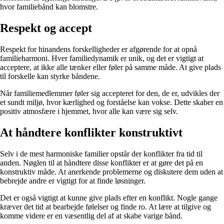
hvor familiebånd kan blomstre.
Respekt og accept
Respekt for hinandens forskelligheder er afgørende for at opnå
familieharmoni. Hver familiedynamik er unik, og det er vigtigt at
acceptere, at ikke alle tænker eller føler på samme måde. At give plads
til forskelle kan styrke båndene.
Når familiemedlemmer føler sig accepteret for den, de er, udvikles der
et sundt miljø, hvor kærlighed og forståelse kan vokse. Dette skaber en
positiv atmosfære i hjemmet, hvor alle kan være sig selv.
At håndtere konflikter konstruktivt
Selv i de mest harmoniske familier opstår der konflikter fra tid til
anden. Nøglen til at håndtere disse konflikter er at gøre det på en
konstruktiv måde. At anerkende problemerne og diskutere dem uden at
bebrejde andre er vigtigt for at finde løsninger.
Det er også vigtigt at kunne give plads efter en konflikt. Nogle gange
kræver det tid at bearbejde følelser og finde ro. At lære at tilgive og
komme videre er en væsentlig del af at skabe varige bånd.