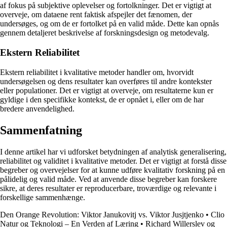
af fokus på subjektive oplevelser og fortolkninger. Det er vigtigt at
overveje, om dataene rent faktisk afspejler det fænomen, der
undersøges, og om de er fortolket på en valid måde. Dette kan opnås
gennem detaljeret beskrivelse af forskningsdesign og metodevalg.
Ekstern Reliabilitet
Ekstern reliabilitet i kvalitative metoder handler om, hvorvidt
undersøgelsen og dens resultater kan overføres til andre kontekster
eller populationer. Det er vigtigt at overveje, om resultaterne kun er
gyldige i den specifikke kontekst, de er opnået i, eller om de har
bredere anvendelighed.
Sammenfatning
I denne artikel har vi udforsket betydningen af analytisk generalisering,
reliabilitet og validitet i kvalitative metoder. Det er vigtigt at forstå disse
begreber og overvejelser for at kunne udføre kvalitativ forskning på en
pålidelig og valid måde. Ved at anvende disse begreber kan forskere
sikre, at deres resultater er reproducerbare, troværdige og relevante i
forskellige sammenhænge.
Den Orange Revolution: Viktor Janukovitj vs. Viktor Jusjtjenko
•
Clio
Natur og Teknologi – En Verden af Læring
•
Richard Willerslev og