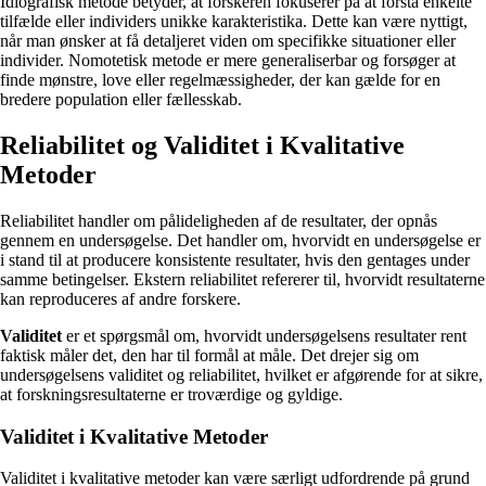
Idiografisk metode betyder, at forskeren fokuserer på at forstå enkelte
tilfælde eller individers unikke karakteristika. Dette kan være nyttigt,
når man ønsker at få detaljeret viden om specifikke situationer eller
individer. Nomotetisk metode er mere generaliserbar og forsøger at
finde mønstre, love eller regelmæssigheder, der kan gælde for en
bredere population eller fællesskab.
Reliabilitet og Validitet i Kvalitative
Metoder
Reliabilitet handler om pålideligheden af de resultater, der opnås
gennem en undersøgelse. Det handler om, hvorvidt en undersøgelse er
i stand til at producere konsistente resultater, hvis den gentages under
samme betingelser. Ekstern reliabilitet refererer til, hvorvidt resultaterne
kan reproduceres af andre forskere.
Validitet
er et spørgsmål om, hvorvidt undersøgelsens resultater rent
faktisk måler det, den har til formål at måle. Det drejer sig om
undersøgelsens validitet og reliabilitet, hvilket er afgørende for at sikre,
at forskningsresultaterne er troværdige og gyldige.
Validitet i Kvalitative Metoder
Validitet i kvalitative metoder kan være særligt udfordrende på grund