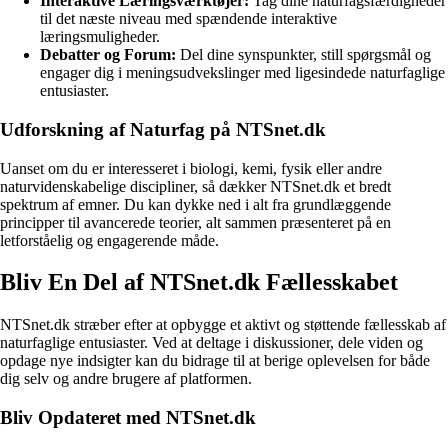
Interaktive Læringsværktøjer:
Tag dine naturfagsfærdigheder
til det næste niveau med spændende interaktive
læringsmuligheder.
Debatter og Forum:
Del dine synspunkter, still spørgsmål og
engager dig i meningsudvekslinger med ligesindede naturfaglige
entusiaster.
Udforskning af Naturfag på NTSnet.dk
Uanset om du er interesseret i biologi, kemi, fysik eller andre
naturvidenskabelige discipliner, så dækker NTSnet.dk et bredt
spektrum af emner. Du kan dykke ned i alt fra grundlæggende
principper til avancerede teorier, alt sammen præsenteret på en
letforståelig og engagerende måde.
Bliv En Del af NTSnet.dk Fællesskabet
NTSnet.dk stræber efter at opbygge et aktivt og støttende fællesskab af
naturfaglige entusiaster. Ved at deltage i diskussioner, dele viden og
opdage nye indsigter kan du bidrage til at berige oplevelsen for både
dig selv og andre brugere af platformen.
Bliv Opdateret med NTSnet.dk